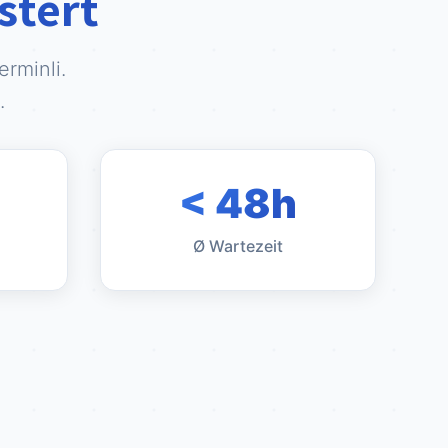
stert
rminli.
.
< 48h
Ø Wartezeit