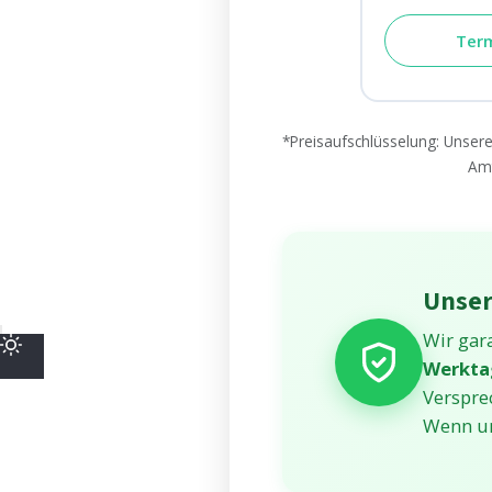
Ter
*Preisaufschlüsselung: Unsere 
Amt
Unser
Wir gar
Werkta
Verspre
Wenn un