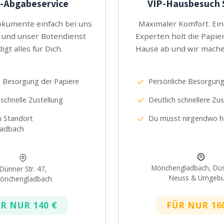
-Abgabeservice
VIP-Hausbesuch 
okumente einfach bei uns
Maximaler Komfort. Ei
 und unser Botendienst
Experten holt die Papier
igt alles für Dich.
Hause ab und wir mache
e Besorgung der Papiere
Persönliche Besorgung
schnelle Zustellung
Deutlich schnellere Zus
 Standort
Du musst nirgendwo 
adbach
Mönchengladbach, Düs
Dünner Str. 47,
Neuss & Umgeb
önchengladbach
R NUR 140 €
FÜR NUR 16