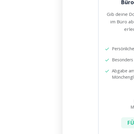
Büro
Gib deine D
im Büro ab
erled
Persönlich
Besonders 
Abgabe am
Mönchengl
M
FÜ