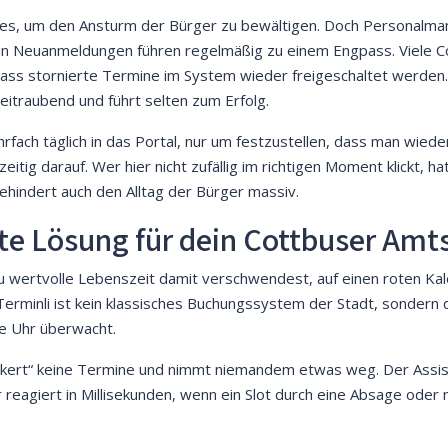
stes, um den Ansturm der Bürger zu bewältigen. Doch Personalman
n Neuanmeldungen führen regelmäßig zu einem Engpass. Viele C
 dass stornierte Termine im System wieder freigeschaltet werden.
zeitraubend und führt selten zum Erfolg.
ehrfach täglich in das Portal, nur um festzustellen, dass man wied
itig darauf. Wer hier nicht zufällig im richtigen Moment klickt, h
hindert auch den Alltag der Bürger massiv.
ente Lösung für dein Cottbuser Am
du wertvolle Lebenszeit damit verschwendest, auf einen roten Ka
h. Terminli ist kein klassisches Buchungssystem der Stadt, sonder
ie Uhr überwacht.
unkert“ keine Termine und nimmt niemandem etwas weg. Der Assist
reagiert in Millisekunden, wenn ein Slot durch eine Absage oder ne