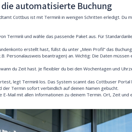
t die automatisierte Buchung
mt Cottbus ist mit Terminli in wenigen Schritten erledigt. Du m
on Terminli und wähle das passende Paket aus. Für Standardan
denkonto erstellt hast, füllst du unter „Mein Profil“ das Buchun
z.B. Personalausweis beantragen) an. Wichtig: Die Daten müssen 
wann du Zeit hast. Je flexibler du bei den Wochentagen und Uhrze
test, legt Terminli los. Das System scannt das Cottbuser Portal ko
ird der Termin sofort verbindlich auf deinen Namen gebucht.
e E-Mail mit allen Informationen zu deinem Termin. Ort, Zeit und