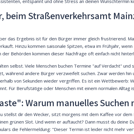
Assistenten, entspannt und ohne Stress an deinen Wunschtermin 
r, beim Straßenverkehrsamt Main
ber das Ergebnis ist für den Bürger immer gleich frustrierend. Mai
kauft. Hinzu kommen saisonale Spitzen, etwa im Frühjahr, wenn
en der Behörden kommen dieser Nachfrage oft einfach nicht hinter
ten selbst. Viele Menschen buchen Termine "auf Verdacht" und sa
zt, während andere Bürger verzweifelt suchen. Zwar werden hin u
nerhalb von Sekunden wieder vergriffen. Es ist ein Wettbewerb: Wer
ewinnt. Für Berufstätige oder Menschen mit einem normalen Alltag
-Taste": Warum manuelles Suchen 
 Du stellst dir den Wecker, sitzt morgens mit dem Kaffee vor dem 
einen grünen Slot. Und wenn er auftaucht? Dann musst du deine Dat
ars die Fehlermeldung: "Dieser Termin ist leider nicht mehr verf