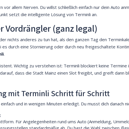
n vor allem Nerven. Du willst schließlich einfach nur dein Auto an
t setzt die intelligente Lösung von Terminli an.
er Vordrängler (ganz legal)
d, der nichts anderes zu tun hat, als den ganzen Tag den Terminka
i es durch eine Stornierung oder durch neu freigeschaltete Kontin
li
.
sistent. Wichtig zu verstehen ist: Terminli blockiert keine Term
arauf, dass die Stadt Mainz einen Slot freigibt, und greift dann blit
g mit Terminli Schritt für Schritt
infach und in wenigen Minuten erledigt. Du musst dich danach n
:
 Plattform. Für Angelegenheiten rund ums Auto (Anmeldung, Ummel
assungsstellen standardmäßig ab. Du hast die Wahl zwischen
Basi