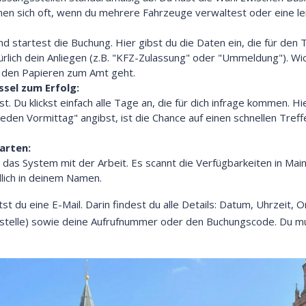
nen sich oft, wenn du mehrere Fahrzeuge verwaltest oder eine lei
und startest die Buchung. Hier gibst du die Daten ein, die für d
lich dein Anliegen (z.B. "KFZ-Zulassung" oder "Ummeldung"). Wich
 den Papieren zum Amt geht.
ssel zum Erfolg:
t. Du klickst einfach alle Tage an, die für dich infrage kommen. Hie
den Vormittag" angibst, ist die Chance auf einen schnellen Treffe
arten:
 das System mit der Arbeit. Es scannt die Verfügbarkeiten in Main
dlich in deinem Namen.
 du eine E-Mail. Darin findest du alle Details: Datum, Uhrzeit, O
telle) sowie deine Aufrufnummer oder den Buchungscode. Du mus