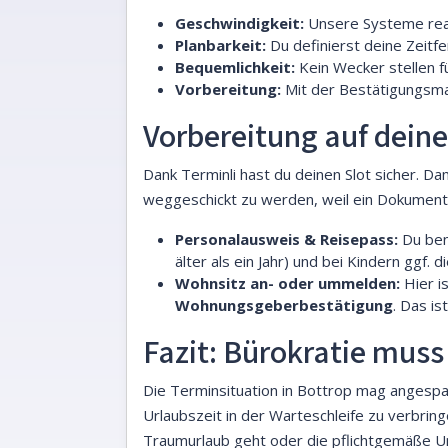
Geschwindigkeit:
Unsere Systeme reagi
Planbarkeit:
Du definierst deine Zeitfe
Bequemlichkeit:
Kein Wecker stellen f
Vorbereitung:
Mit der Bestätigungsmai
Vorbereitung auf dein
Dank Terminli hast du deinen Slot sicher. Dam
weggeschickt zu werden, weil ein Dokument fe
Personalausweis & Reisepass:
Du benö
älter als ein Jahr) und bei Kindern ggf
Wohnsitz an- oder ummelden:
Hier i
Wohnungsgeberbestätigung
. Das is
Fazit: Bürokratie muss 
Die Terminsituation in Bottrop mag angespann
Urlaubszeit in der Warteschleife zu verbring
Traumurlaub geht oder die pflichtgemäße Umm