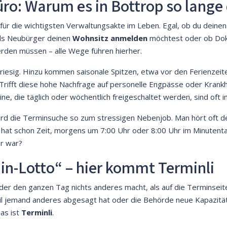
ro: Warum es in Bottrop so lange
e für die wichtigsten Verwaltungsakte im Leben. Egal, ob du deine
als Neubürger deinen
Wohnsitz anmelden
möchtest oder ob Do
den müssen – alle Wege führen hierher.
 riesig. Hinzu kommen saisonale Spitzen, etwa vor den Ferienzeite
Trifft diese hohe Nachfrage auf personelle Engpässe oder Krankh
ne, die täglich oder wöchentlich freigeschaltet werden, sind oft 
wird die Terminsuche so zum stressigen Nebenjob. Man hört oft d
at schon Zeit, morgens um 7:00 Uhr oder 8:00 Uhr im Minutentakt
er war?
in-Lotto“ – hier kommt Terminli
, der den ganzen Tag nichts anderes macht, als auf die Terminseit
 weil jemand anderes abgesagt hat oder die Behörde neue Kapazität
das ist
Terminli
.