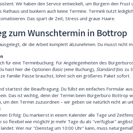
ssistent. Wir haben den Service entwickelt, um Bürgern den Frust 
ns Rathaus und bunkern auch keine Termine. Terminli nutzt lediglic
omatisieren. Das spart dir Zeit, Stress und graue Haare.
Weg zum Wunschtermin in Bottrop
ausgelegt, dir die Arbeit komplett abzunehmen. Du musst nicht me
en
ich für eine Terminbuchung. Für Angelegenheiten des Bürgerbüro
 Du hast hier die Optionen
Basic
(eine Buchung),
Standard
(bis zu 3
ze Familie Pässe brauchst, lohnt sich ein größeres Paket sofort.
nd startest die Beauftragung. Du füllst ein einfaches Formular au
in. Das ist wichtig, denn der Termin beim Bürgerbüro Bottrop 
, um den Termin zuzuordnen – wir geben sie natürlich nicht an unb
t
inen Erfolg: Du markierst in einem Kalender alle Tage und Zeitfe
so flexibel wie möglich! Je mehr Tage du als "verfügbar" angibst,
er landet. Wer nur "Dienstag um 10:00 Uhr" kann, muss naturgemä