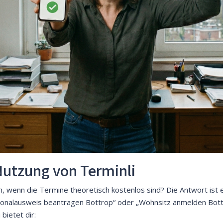
 Nutzung von Terminli
, wenn die Termine theoretisch kostenlos sind? Die Antwort ist ei
sonalausweis beantragen Bottrop“ oder „Wohnsitz anmelden Bott
bietet dir: