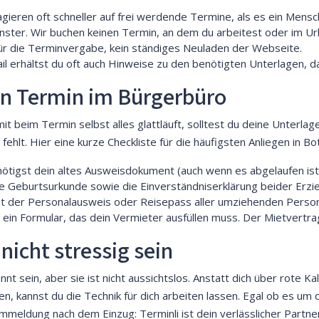
eren oft schneller auf frei werdende Termine, als es ein Mensc
nster. Wir buchen keinen Termin, an dem du arbeitest oder im Url
ür die Terminvergabe, kein ständiges Neuladen der Webseite.
l erhältst du oft auch Hinweise zu den benötigten Unterlagen, da
en Termin im Bürgerbüro
it beim Termin selbst alles glattläuft, solltest du deine Unterlage
hlt. Hier eine kurze Checkliste für die häufigsten Anliegen in Bo
tigst dein altes Ausweisdokument (auch wenn es abgelaufen ist), 
. die Geburtsurkunde sowie die Einverständniserklärung beider Erz
st der Personalausweis oder Reisepass aller umziehenden Perso
t ein Formular, das dein Vermieter ausfüllen muss. Der Mietvertrag 
nicht stressig sein
t sein, aber sie ist nicht aussichtslos. Anstatt dich über rote K
en, kannst du die Technik für dich arbeiten lassen. Egal ob es u
eldung nach dem Einzug: Terminli ist dein verlässlicher Partner