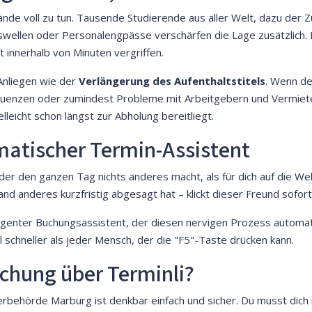
nde voll zu tun. Tausende Studierende aus aller Welt, dazu der 
tswellen oder Personalengpässe verschärfen die Lage zusätzlich
 innerhalb von Minuten vergriffen.
Anliegen wie der
Verlängerung des Aufenthaltstitels
. Wenn de
quenzen oder zumindest Probleme mit Arbeitgebern und Vermiete
eicht schon längst zur Abholung bereitliegt.
matischer Termin-Assistent
, der den ganzen Tag nichts anderes macht, als für dich auf die W
nd anderes kurzfristig abgesagt hat – klickt dieser Freund sofort 
telligenter Buchungsassistent, der diesen nervigen Prozess automa
el schneller als jeder Mensch, der die "F5"-Taste drücken kann.
uchung über Terminli?
behörde Marburg ist denkbar einfach und sicher. Du musst dich n