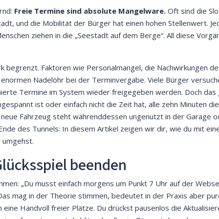
ernd:
Freie Termine sind absolute Mangelware.
Oft sind die Sl
adt, und die Mobilität der Bürger hat einen hohen Stellenwert. 
enschen ziehen in die „Seestadt auf dem Berge“. All diese Vorgä
ark begrenzt. Faktoren wie Personalmangel, die Nachwirkungen de
 enormen Nadelöhr bei der Terminvergabe. Viele Bürger versuchen
ierte Termine im System wieder freigegeben werden. Doch das gl
ingespannt ist oder einfach nicht die Zeit hat, alle zehn Minuten 
as neue Fahrzeug steht währenddessen ungenutzt in der Garage od
Ende des Tunnels: In diesem Artikel zeigen wir dir, wie du mit 
l umgehst.
lücksspiel beenden
kommen: „Du musst einfach morgens um Punkt 7 Uhr auf der Webse
as mag in der Theorie stimmen, bedeutet in der Praxis aber pure
ine Handvoll freier Plätze. Du drückst pausenlos die Aktualisi