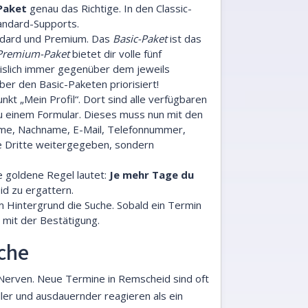
-Paket
genau das Richtige. In den Classic-
tandard-Supports.
tandard und Premium. Das
Basic-Paket
ist das
Premium-Paket
bietet dir volle fünf
islich immer gegenüber dem jeweils
r den Basic-Paketen priorisiert!
t „Mein Profil“. Dort sind alle verfügbaren
 zu einem Formular. Dieses muss nun mit den
name, Nachname, E-Mail, Telefonnummer,
e Dritte weitergegeben, sondern
 goldene Regel lautet:
Je mehr Tage du
d zu ergattern.
m Hintergrund die Suche. Sobald ein Termin
 mit der Bestätigung.
uche
 Nerven. Neue Termine in Remscheid sind oft
ller und ausdauernder reagieren als ein