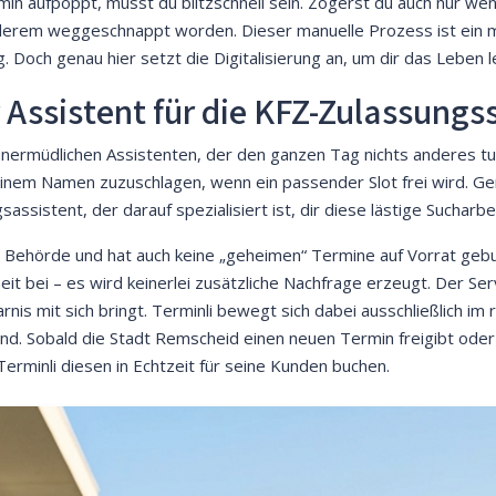
ermin aufpoppt, musst du blitzschnell sein. Zögerst du auch nur w
derem weggeschnappt worden. Dieser manuelle Prozess ist ein m
 Doch genau hier setzt die Digitalisierung an, um dir das Leben l
er Assistent für die KFZ-Zulassung
, unermüdlichen Assistenten, der den ganzen Tag nichts anderes tu
einem Namen zuzuschlagen, wenn ein passender Slot frei wird. Ge
assistent, der darauf spezialisiert ist, dir diese lästige Sucharb
ne Behörde und hat auch keine „geheimen“ Termine auf Vorrat gebu
it bei – es wird keinerlei zusätzliche Nachfrage erzeugt. Der Ser
arnis mit sich bringt. Terminli bewegt sich dabei ausschließlich i
 sind. Sobald die Stadt Remscheid einen neuen Termin freigibt ode
erminli diesen in Echtzeit für seine Kunden buchen.