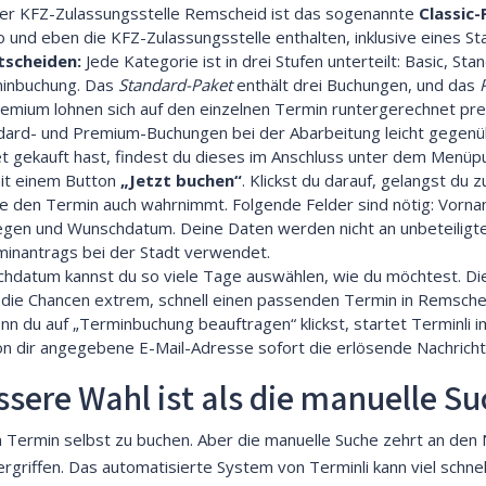
 der KFZ-Zulassungsstelle Remscheid ist das sogenannte
Classic
und eben die KFZ-Zulassungsstelle enthalten, inklusive eines S
tscheiden:
Jede Kategorie ist in drei Stufen unterteilt: Basic, S
minbuchung. Das
Standard-Paket
enthält drei Buchungen, und das
emium lohnen sich auf den einzelnen Termin runtergerechnet pre
ard- und Premium-Buchungen bei der Abarbeitung leicht gegenübe
 gekauft hast, findest du dieses im Anschluss unter dem Menüpunk
mit einem Button
„Jetzt buchen“
. Klickst du darauf, gelangst du
ie den Termin auch wahrnimmt. Folgende Felder sind nötig: Vor
egen und Wunschdatum. Deine Daten werden nicht an unbeteiligt
rminantrags bei der Stadt verwendet.
datum kannst du so viele Tage auswählen, wie du möchtest. Die
die Chancen extrem, schnell einen passenden Termin in Remschei
n du auf „Terminbuchung beauftragen“ klickst, startet Terminli i
von dir angegebene E-Mail-Adresse sofort die erlösende Nachricht
sere Wahl ist als die manuelle S
en Termin selbst zu buchen. Aber die manuelle Suche zehrt an den
rgriffen. Das automatisierte System von Terminli kann viel schne