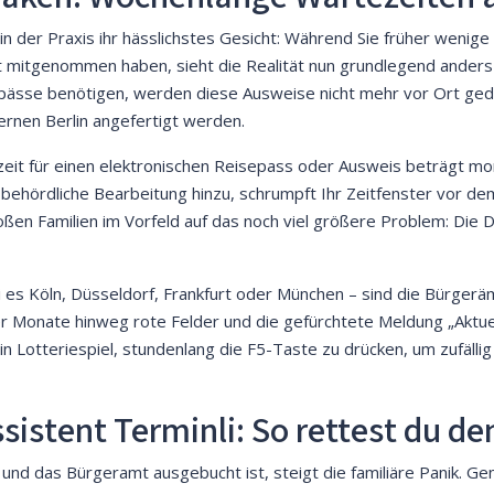
in der Praxis ihr hässlichstes Gesicht: Während Sie früher wenig
mitgenommen haben, sieht die Realität nun grundlegend anders a
pässe benötigen, werden diese Ausweise nicht mehr vor Ort gedr
rnen Berlin angefertigt werden.
rzeit für einen elektronischen Reisepass oder Ausweis beträgt
behördliche Bearbeitung hinzu, schrumpft Ihr Zeitfenster vor d
oßen Familien im Vorfeld auf das noch viel größere Problem: Die
 es Köln, Düsseldorf, Frankfurt oder München – sind die Bürgerä
Monate hinweg rote Felder und die gefürchtete Meldung „Aktuell
ein Lotteriespiel, stundenlang die F5-Taste zu drücken, um zufälli
stent Terminli: So rettest du de
 und das Bürgeramt ausgebucht ist, steigt die familiäre Panik. Ge