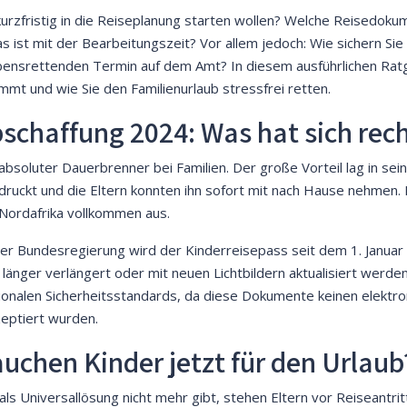
 kurzfristig in die Reiseplanung starten wollen? Welche Reisedo
ist mit der Bearbeitungszeit? Vor allem jedoch: Wie sichern Sie
bensrettenden Termin auf dem Amt? In diesem ausführlichen Rat
mt und wie Sie den Familienurlaub stressfrei retten.
schaffung 2024: Was hat sich rech
bsoluter Dauerbrenner bei Familien. Der große Vorteil lag in sei
druckt und die Eltern konnten ihn sofort mit nach Hause nehmen.
 Nordafrika vollkommen aus.
der Bundesregierung wird der Kinderreisepass seit dem 1. Januar 2
änger verlängert oder mit neuen Lichtbildern aktualisiert werden
ionalen Sicherheitsstandards, da diese Dokumente keinen elektron
zeptiert wurden.
chen Kinder jetzt für den Urlaub
ls Universallösung nicht mehr gibt, stehen Eltern vor Reiseantri