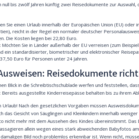
 null bis zwölf Jahren künftig zwei Reisedokumente zur Auswahl, 
en Sie einen Urlaub innerhalb der Europäischen Union (EU) oder
atien), reicht in der Regel ein normaler deutscher Personalauswe
. Die Kosten liegen bei 22,80 Euro.
:
Möchten Sie in Länder außerhalb der EU verreisen (zum Beispiel
d ein standardisierter, biometrischer und elektronischer Reisepa
l 37,50 Euro für Personen unter 24 Jahren.
 Ausweisen: Reisedokumente richt
nen Blick in die Schreibtischschublade werfen und feststellen, das
 Bereits ausgestellte Kinderreisepässe behalten bis zu ihrem Abla
r den Urlaub! Nach den gesetzlichen Vorgaben müssen Ausweisdokum
ich das Gesicht von Säuglingen und Kleinkindern innerhalb wenige
to nicht mehr mit dem Aussehen des Kindes übereinstimmt. Das
en Passagieren allein wegen eines stark abweichenden Babyfotos a
 damaligen Bild noch problemlos erkennbar ist. Wenn nicht, müss