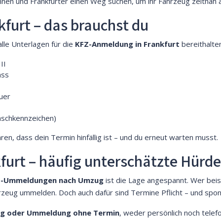
erinnen und Frankfurter einen Weg suchen, um ihr Fahrzeug zeitnah
furt – das brauchst du
lle Unterlagen für die
KFZ-Anmeldung in Frankfurt
bereithalten
II
ass
uer
schkennzeichen)
en, dass dein Termin hinfällig ist – und du erneut warten musst.
rt – häufig unterschätzte Hürde
Z-Ummeldungen nach Umzug
ist die Lage angespannt. Wer beis
rzeug ummelden. Doch auch dafür sind Termine Pflicht – und spont
ng oder Ummeldung ohne Termin
, weder persönlich noch telefo