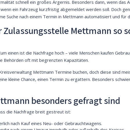
ormalität schnell ein großes Ärgernis. Besonders dann, wenn das 
nn ein Fahrzeug kurzfristig abgemeldet werden soll. Doch genau 
ame Suche nach einem Termin in Mettmann automatisiert und für
r Zulassungsstelle Mettmann so
. Zum einen ist die Nachfrage hoch – viele Menschen kaufen Gebra
die Behörden oft mit begrenzten Kapazitäten.
r Kreisverwaltung Mettmann Termine buchen, doch diese sind me
eine kleine Chance, einen Termin zu ergattern. Besonders schwieri
ttmann besonders gefragt sind
ass die Nachfrage breit gestreut ist:
derlich nach Kauf eines Neu- oder Gebrauchtwagens.
endig nach einem Umzug innerhalb oder außerhalb des Kreises.