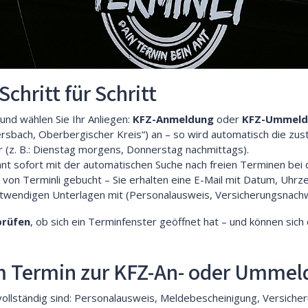
chritt für Schritt
und wählen Sie Ihr Anliegen:
KFZ-Anmeldung
oder
KFZ-Ummeld
rsbach, Oberbergischer Kreis“) an – so wird automatisch die zu
r (z. B.: Dienstag morgens, Donnerstag nachmittags).
innt sofort mit der automatischen Suche nach freien Terminen be
r von Terminli gebucht – Sie erhalten eine E-Mail mit Datum, Uhrz
twendigen Unterlagen mit (Personalausweis, Versicherungsnachwe
prüfen
, ob sich ein Terminfenster geöffnet hat – und können sich
im Termin zur KFZ-An- oder Umme
en vollständig sind: Personalausweis, Meldebescheinigung, Versi