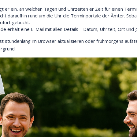
t er ein, an welchen Tagen und Uhrzeiten er Zeit für einen Termi
ht daraufhin rund um die Uhr die Terminportale der Ämter. Sobald
ofort gebucht.
e erhält eine E-Mail mit allen Details – Datum, Uhrzeit, Ort und 
 stundenlang im Browser aktualisieren oder frühmorgens aufstehe
ergrund.